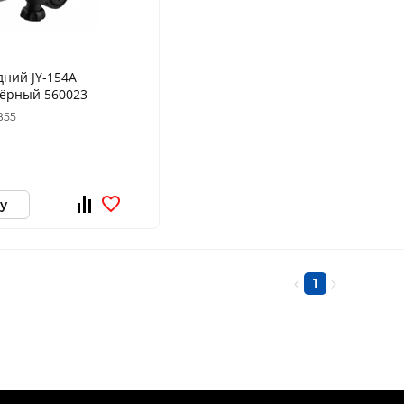
ний JY-154А
чёрный 560023
855
у
1