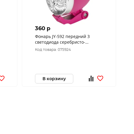
360 p
Фонарь JY-592 передний 3
светодиода серебристо-
пурпурный, арт. 560093
Код товара: 075924
В корзину