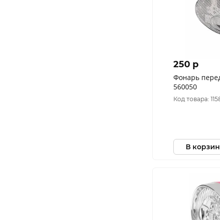
250 p
Фонарь перед
560050
Код товара: 115
В корзин