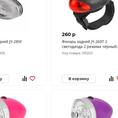
260 p
ний JY-285F
Фонарь задний JY-269T 2
светодиода 2 режима чёрный
560079
856
Код товара: 091202
у
В корзину