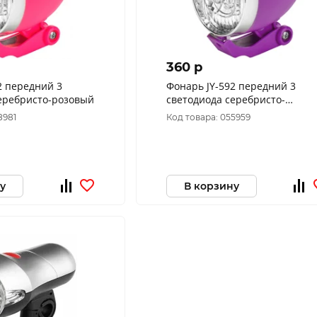
360 p
2 передний 3
Фонарь JY-592 передний 3
еребристо-розовый
светодиода серебристо-
фиолетовый 560094
8981
Код товара: 055959
у
В корзину