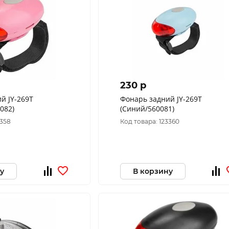
230 p
й JY-269Т
Фонарь задний JY-269Т
082)
(Синий/560081)
3358
Код товара: 123360
у
В корзину