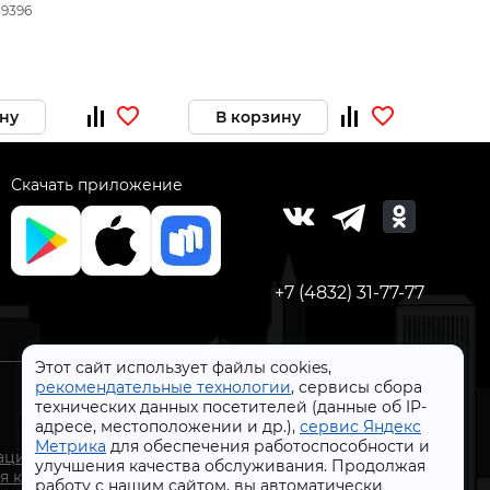
те
39396
ну
В корзину
Скачать приложение
+7 (4832) 31-77-77
Этот сайт использует файлы cookies,
рекомендательные технологии
, сервисы сбора
технических данных посетителей (данные об IP-
адресе, местоположении и др.),
сервис Яндекс
СтройлоН 1998-2026 г.
Метрика
для обеспечения работоспособности и
ации
улучшения качества обслуживания. Продолжая
Публичная оферта
я к
работу с нашим сайтом, вы автоматически
Обработка персональных данных