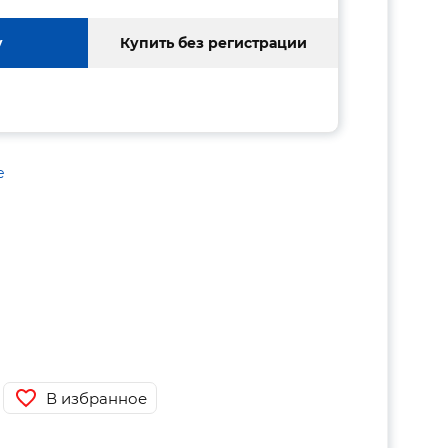
у
Купить без регистрации
е
В избранное