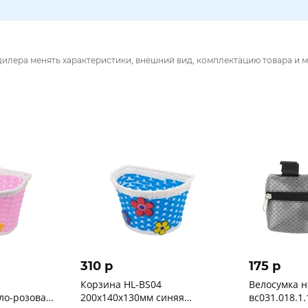
дилера менять характеристики, внешний вид, комплектацию товара и м
310 p
175 p
Корзина HL-BS04
Велосумка н
ло-розовая
200х140х130мм синяя
вс031.018.1.