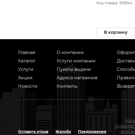
передняя для дет
Код товара: 105844
велосипедов, арт.
В корзину
Главная
О компании
Оформл
Каталог
Услуги компании
Доставк
Услуги
Пункты выдачи
Способ
Акции
Адреса магазинов
Правил
Новости
Контакты
Возврат
На 
техноло
на осн
Оставить отзыв
Жалоба
Предложение