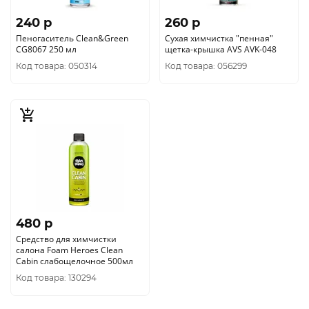
240 p
260 p
Пеногаситель Clean&Green
Сухая химчистка "пенная"
CG8067 250 мл
щетка-крышка AVS AVK-048
Код товара: 050314
Код товара: 056299
480 p
Средство для химчистки
салона Foam Heroes Clean
Cabin слабощелочное 500мл
Код товара: 130294