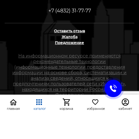
+7 (4832) 31-77-77
Оставить отзыв
Жалоба
Предложение
На информационном ресурсе применяются
рекомендательные технологии
(информационные технологии предоставления
информации на основе сбора, систематизации и
анализа сведений, относящихся к
предпочтениям пользователей сети «Интернет»,
находящихся на территории Российской
Федерации)
главная
каталог
корзина
избранное
кабинет
СтройлоН 1998-2026 г.
Публичная оферта
Обработка персональных данных
Политика конфиденциальности сервисов Яндекс