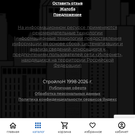
Оставить отзыв
Жалоба
Предложение
На информационном ресурсе применяются
рекомендательные технологии
(информационные технологии предоставления
информации на основе сбора, систематизации и
анализа сведений, относящихся к
предпочтениям пользователей сети «Интернет»,
находящихся на территории Российской
Федерации)
СтройлоН 1998-2026 г.
Публичная оферта
Обработка персональных данных
Политика конфиденциальности сервисов Яндекс
главная
каталог
корзина
избранное
кабинет