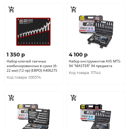
1 350 p
4 100 p
Набор ключей гаечных
Набор инструментов AVS MTS-
комбинированных в сумке (6-
94 "MASTER" 94 предмета
22 мм) (12 пр) (ЕВРО) A40627S
Код товара: 117144
Код товара: 095574