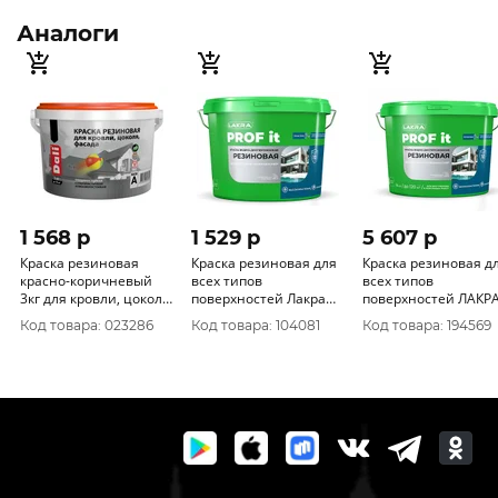
Аналоги
1 568 p
1 529 p
5 607 p
Краска резиновая
Краска резиновая для
Краска резиновая д
красно-коричневый
всех типов
всех типов
3кг для кровли, цоколя,
поверхностей Лакра
поверхностей ЛАКР
фасада Дали
PROF IT база А, Белый
PROF IT графит RAL
Код товара: 023286
Код товара: 104081
Код товара: 194569
RAL 9003 3 кг
7024 14кг