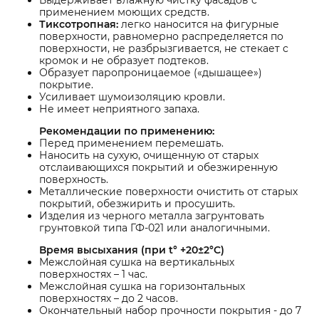
Выдерживает влажную чистку фасадов с
применением моющих средств.
Тиксотропная:
легко наносится на фигурные
поверхности, равномерно распределяется по
поверхности, не разбрызгивается, не стекает с
кромок и не образует подтеков.
Образует паропроницаемое («дышащее»)
покрытие.
Усиливает шумоизоляцию кровли.
Не имеет неприятного запаха.
Рекомендации по применению:
Перед применением перемешать.
Наносить на сухую, очищенную от старых
отслаивающихся покрытий и обезжиренную
поверхность.
Металлические поверхности очистить от старых
покрытий, обезжирить и просушить.
Изделия из черного металла загрунтовать
грунтовкой типа ГФ-021 или аналогичными.
Время высыхания (при t° +20±2°C)
Межслойная сушка на вертикальных
поверхностях – 1 час.
Межслойная сушка на горизонтальных
поверхностях – до 2 часов.
Окончательный набор прочности покрытия - до 7