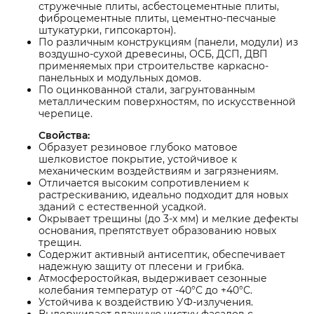
стружечные плиты, асбестоцементные плиты,
фиброцементные плиты, цементно-песчаные
штукатурки, гипсокартон).
По различным конструкциям (панели, модули) из
воздушно-сухой древесины, ОСБ, ДСП, ДВП
применяемых при строительстве каркасно-
панельных и модульных домов.
По оцинкованной стали, загрунтованным
металлическим поверхностям, по искусственной
черепице.
Свойства:
Образует резиновое глубоко матовое
шелковистое покрытие, устойчивое к
механическим воздействиям и загрязнениям.
Отличается высоким сопротивлением к
растрескиванию, идеально подходит для новых
зданий с естественной усадкой.
Окрывает трещины (до 3-х мм) и мелкие дефекты
основания, препятствует образованию новых
трещин.
Содержит активный антисептик, обеспечивает
надежную защиту от плесени и грибка.
Атмосферостойкая, выдерживает сезонные
колебания температур от -40°С до +40°С.
Устойчива к воздействию УФ-излучения.