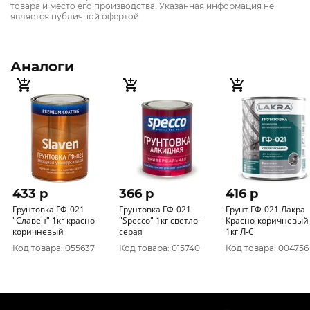
товара и место его производства. Указанная информация не
является публичной офертой
Аналоги
433 p
366 p
416 p
Грунтовка ГФ-021
Грунтовка ГФ-021
Грунт ГФ-021 Лакра
"Славен" 1кг красно-
"Specco" 1кг светло-
Красно-коричневый
коричневый
серая
1кг Л-С
Код товара: 055637
Код товара: 015740
Код товара: 004756