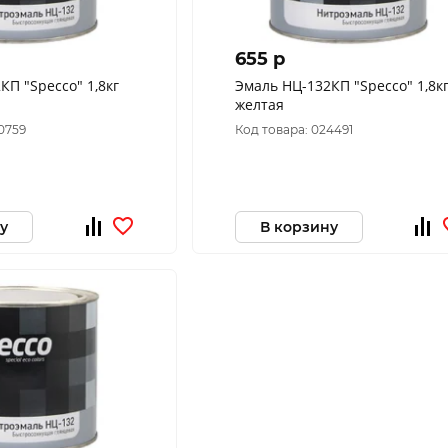
655 p
КП "Specco" 1,8кг
Эмаль НЦ-132КП "Specco" 1,8к
желтая
0759
Код товара: 024491
у
В корзину