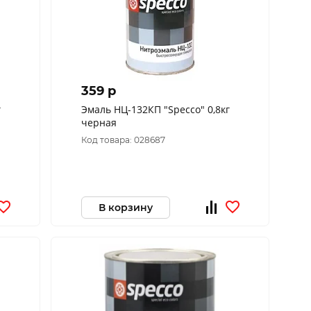
359 p
г
Эмаль НЦ-132КП "Specco" 0,8кг
черная
Код товара: 028687
В корзину