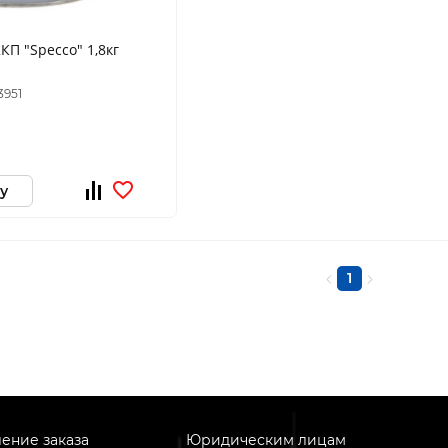
КП "Specco" 1,8кг
3951
у
1
ение заказа
Юридическим лицам