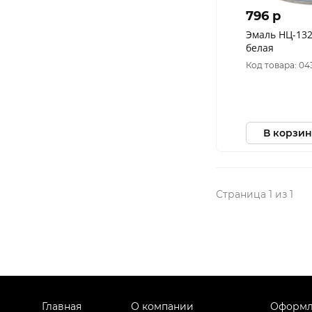
796 p
Эмаль НЦ-132
белая
Код товара: 04
В корзин
Страница 1 из 1
Главная
О компании
Оформл