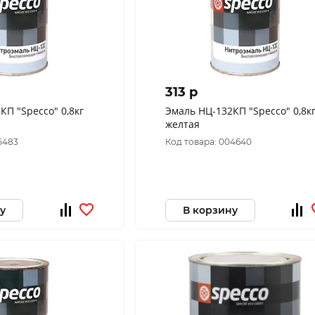
313 p
КП "Specco" 0,8кг
Эмаль НЦ-132КП "Specco" 0,8к
желтая
5483
Код товара: 004640
у
В корзину