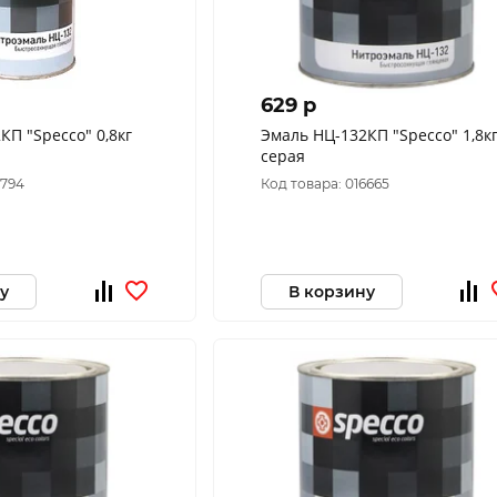
629 p
КП "Specco" 0,8кг
Эмаль НЦ-132КП "Specco" 1,8к
серая
9794
Код товара: 016665
у
В корзину