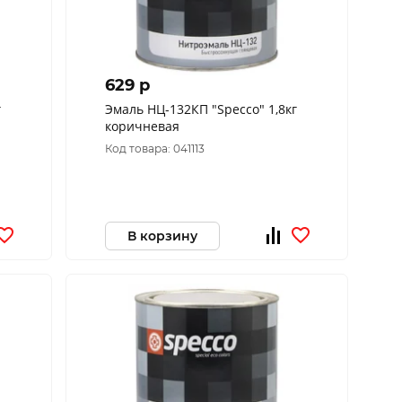
629 p
г
Эмаль НЦ-132КП "Specco" 1,8кг
коричневая
Код товара: 041113
В корзину