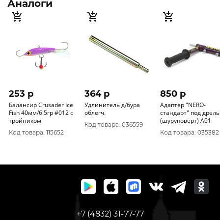
Аналоги
253 p
364 p
850 p
Балансир Crusader Ice
Удлинитель д/бура
Адаптер "NERO-
Fish 40мм/6.5гр #012 с
облегч.
стандарт" под дрель
тройником
(шуруповерт) А01
Код товара: 036559
Код товара: 115652
Код товара: 035382
+7 (4832) 31-77-77