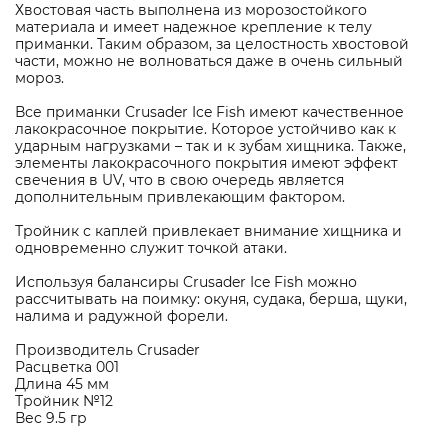
Хвостовая часть выполнена из морозостойкого
материала и имеет надежное крепление к телу
приманки. Таким образом, за целостность хвостовой
части, можно не волноваться даже в очень сильный
мороз.
Все приманки Crusader Ice Fish имеют качественное
лакокрасочное покрытие. Которое устойчиво как к
ударным нагрузками – так и к зубам хищника. Также,
элементы лакокрасочного покрытия имеют эффект
свечения в UV, что в свою очередь является
дополнительным привлекающим фактором.
Тройник с каплей привлекает внимание хищника и
одновременно служит точкой атаки.
Используя балансиры Crusader Ice Fish можно
рассчитывать на поимку: окуня, судака, берша, щуки,
налима и радужной форели.
Производитель Crusader
Расцветка 001
Длина 45 мм
Тройник №12
Вес 9.5 гр