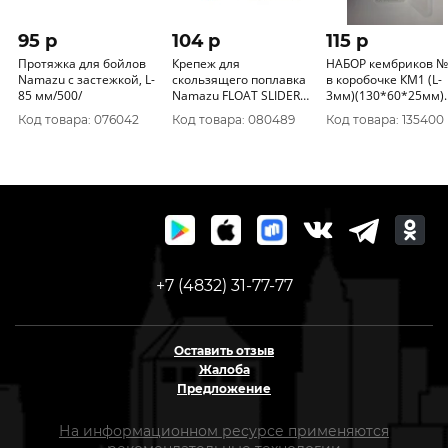
95 p
104 p
115 p
Протяжка для бойлов
Крепеж для
НАБОР кембриков №
Namazu с застежкой, L-
скользящего поплавка
в коробочке КМ1 (L-
85 мм/500/
Namazu FLOAT SLIDER
3мм)(130*60*25мм)
ADAPTER, цв. BN, р. S
Три Кита
Код товара: 076042
Код товара: 080489
Код товара: 135400
(уп.10 шт)/1000
+7 (4832) 31-77-77
Оставить отзыв
Жалоба
Предложение
На информационном ресурсе применяются