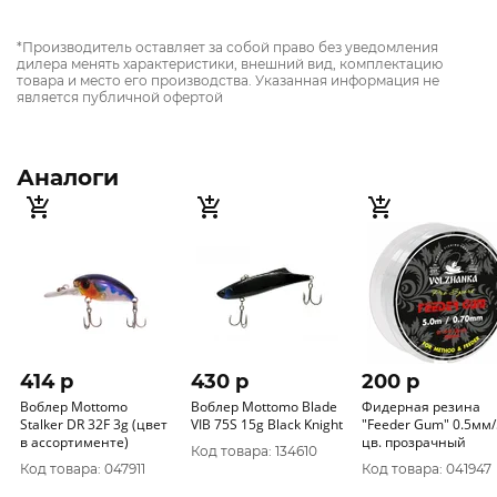
*Производитель оставляет за собой право без уведомления
дилера менять характеристики, внешний вид, комплектацию
товара и место его производства. Указанная информация не
является публичной офертой
Аналоги
414 p
430 p
200 p
Воблер Mottomo
Воблер Mottomo Blade
Фидерная резина
Stalker DR 32F 3g (цвет
VIB 75S 15g Black Knight
"Feeder Gum" 0.5мм
в ассортименте)
цв. прозрачный
Код товара: 134610
Код товара: 047911
Код товара: 041947