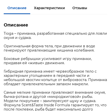
Описание
Характеристики
Отзывы
Описание
Tioga – приманка, разработанная специально для ловли
окуня и судака.
Оригинальная форма тела, при движении в воде
генерируют привлекающие хищника колебания.
Боковые ребрышки усиливают игру приманки,
придавая ей «живые» движения.
Гибридная приманка имеет червеобразное тело с
характерным утолщением в передней части и
небольшой хвостик-копытце от виброхвоста. Приманка
обладает привлекательным запахом макрели.
Самые мелкие приманки привлекают внимание окуня,
бычка-ротана и другой «микроджиговой» рыбы.
Модели покрупнее – заинтересуют щуку и судака.
Формула Scent&Taste Inside Formula гарантирует то, что
после поклевки, рыба будет максимально долго