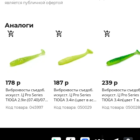
является публичной офертой
Аналоги
178 p
187 p
239 p
Виброхвосты съедоб.
Виброхвосты съедоб.
Виброхвосты съедоб
искусст. LJ Pro Series
искусст. LJ Pro Series
искусст. LJ Pro Series
TIOGA 2.9in (07.40)/071
TIOGA 3.4in (цвет в асс)
TIOGA 3.4in(цвет T в
7шт.
6шт.
асс) 6шт.
Код товара: 045997
Код товара: 050029
Код товара: 050028