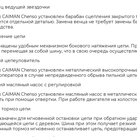
ц ведущей звездочки
х CAIMAN Chenso установлен барабан сцепления закрытого 
тся отдельной деталью. Замена венца не требует замены б
дства.
жение цепи
нащены удобным механизмом бокового натяжения цепи. Пр
 перемещая за собой шину, что в свою очередь осуществл
й цепеуловитель
х CAIMAN Chenso установлен металлический высокопрочный
оператора в случае непредвиденного обрыва пильной цепи,
ий масляный насос с регулировкой
х CAIMAN Chenso установлен масляный насос в металлическ
ь при помощи отвертки. При работе двигателя на холостом
 тормоз цепи
азначен для мгновенной остановки цепи при обратном уда
щающейся цепи с деревом. Шина при этом получает резкий 
нный тормоз мгновенно останавливает цепь, предотвращая