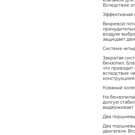
клапаном для 
Вследствие эт
Эффективная 
Вихревой пот
принудительно
воздухе выбра
защищает дви
Система четы
Закрытая сис
бензопил. Бл
что приводит 
вследствие ч
конструкцией.
Кованый коле
На бензопила
долгую стаби
выдерживает 
Два поршневы
Два поршневы
двигателя. Вт