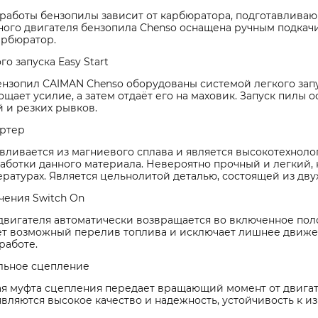
 работы бензопилы зависит от карбюратора, подготавлива
дного двигателя бензопила Chenso оснащена ручным подка
арбюратор.
го запуска Easy Start
нзопил CAIMAN Chenso оборудованы системой легкого запус
щает усилие, а затем отдаёт его на маховик. Запуск пилы 
 и резких рывков.
ртер
вливается из магниевого сплава и является высокотехнол
работки данного материала. Невероятно прочный и легкий,
ратурах. Является цельнолитой деталью, состоящей из дву
чения Switch On
двигателя автоматически возвращается во включенное пол
т возможный перелив топлива и исключает лишнее движен
работе.
льное сцепление
ая муфта сцепления передает вращающий момент от двигат
вляются высокое качество и надежность, устойчивость к из