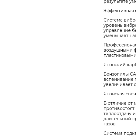
результате у
Эффективная 
Система вибро
уровень вибра
управление б
уменьшает наг
Профессионал
воздушными ф
пластиковыми
Японский кар
Бензопилы CA
вспенивание 
увеличивает 
Японская све
В отличие от
противостоят
теплоотдачу 
длительный с
газов.
Система подка