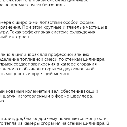
асть сжатой топливной смеси из цилиндра.
а во время запуска бензопилы.
змера с широкими лопастями особой формы,
грязнения. При этом крупные и тяжёлые частицы в
ьтру. Такая эффективная система охлаждения
ный интервал.
ельно в цилиндрах для профессиональных
еделение топливной смеси по стенкам цилиндра,
прыск создаёт завихрения в камере сгорания,
равнению с обычной открытой двухканальной
ить мощность и крутящий момент.
ый кованый коленчатый вал, обеспечивающий
й шатун, изготовленный в форме швеллера,
на.
 цилиндре, благодаря чему повышается мощность
о тепла из камеры сгорания на стенки цилиндра. В