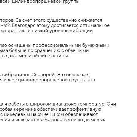
ы всей цилиндропоршневой группы.
оров. За счет этого существенно снижается
м/с?. Благодаря этому достигается оптимальное
ратора. Также низкий уровень вибрации
enso оснащены профессиональными бумажными
раза больше по сравнению с обычными
ть даже мельчайшие частицы.
 вибрационной опорой. Это исключает
ся износ цилиндропоршневой группы, что
для работы в широком диапазоне температур. Они
собая керамика обеспечивает эффективную
д с никелевым наконечником обеспечивают
нения исключает возможность утечки дымовых