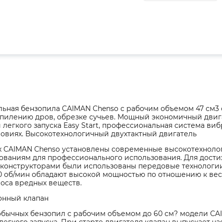
ьная бензопила CAIMAN Chenso с рабочим объемом 47 см3 
 пилению дров, обрезке сучьев. Мощный экономичный двиг
 легкого запуска Easy Start, профессиональная система в
ловиях. Высокотехнологичный двухтактный двигатель
х CAIMAN Chenso установлены современные высокотехноло
ованиям для профессионального использования. Для дости
 конструкторами были использованы передовые технологи
00 об/мин обладают высокой мощностью по отношению к вес
оса вредных веществ.
нный клапан
 обычных бензопил с рабочим объемом до 60 см? модели 