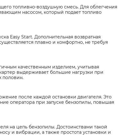
ющего топливно-воздушную смесь. Для облегчения
чивающим насосом, который подает топливо
ка Easy Start. Дополнительная возвратная
осуществляется плавно и комфортно, не требуя
огичным качественным изделием, учитывая
 картер выдерживает большие нагрузки при
х половин.
ожение после каждой остановки двигателя. Это
ие оператора при запуске бензопилы, повышая
еля на цепь бензопилы. Достоинствами такой
носу и вибрации, а также простота установки и