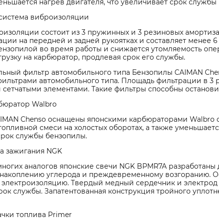
меньшается нагрев двигателя, что увеличивает срок служб
система виброизоляции
изоляции состоит из 3 пружинных и 3 резиновых амортизат
ции на передней и задней рукоятках и составляет менее 6 
ензопилой во время работы и снижается утомляемость опе
рузку на карбюратор, продлевая срок его службы.
ьный фильтр автомобильного типа Бензопилы CAIMAN Ch
ильтрами автомобильного типа. Площадь фильтрации в 3 
 сетчатыми элементами. Такие фильтры способны останови
бюратор Walbro
IMAN Chenso оснащены японскими карбюраторами Walbro с
топливной смеси на холостых оборотах, а также уменьшает
срок службы бензопилы.
ча зажигания NGK
 многих аналогов японские свечи NGK BPMR7A разработаны 
 накоплению углерода и преждевременному возгоранию. О
и электроизоляцию. Твердый медный сердечник и электро
рок службы. Запатентованная конструкция тройного уплот
чки топлива Primer