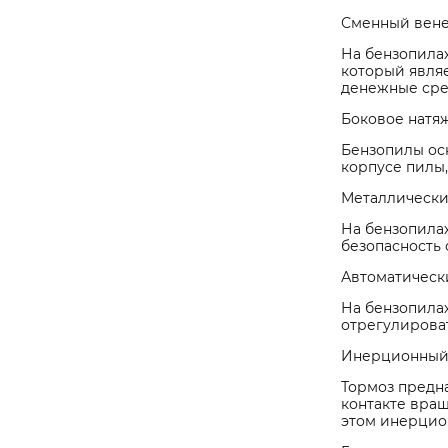
Сменный вене
На бензопила
который являе
денежные сре
Боковое натя
Бензопилы ос
корпусе пилы,
Металлически
На бензопила
безопасность 
Автоматическ
На бензопила
отрегулироват
Инерционный
Тормоз предн
контакте вра
этом инерцио