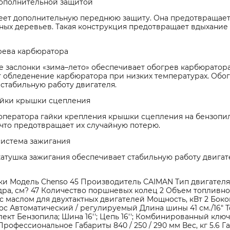
дополнительной защитой
еет дополнительную переднюю защиту. Она предотвращает
ных деревьев. Такая конструкция предотвращает вдыхание
рева карбюратора
 заслонки «зима–лето» обеспечивает обогрев карбюратора
 обледенение карбюратора при низких температурах. Обог
стабильную работу двигателя.
йки крышки сцепления
 оператора гайки крепления крышки сцепления на бензопи
что предотвращает их случайную потерю.
система зажигания
катушка зажигания обеспечивает стабильную работу двига
и Модель Chenso 45 Производитель CAIMAN Тип двигателя Б
а, см? 47 Количество поршневых колец 2 Объем топливного 
с маслом для двухтактных двигателей Мощность, кВт 2 Бок
с Автоматический / регулируемый Длина шины 41 см./16" Толщ
ект Бензопила; Шина 16''; Цепь 16''; Комбинированный клю
офессиональное Габариты 840 / 250 / 290 мм Вес, кг 5.6 Г