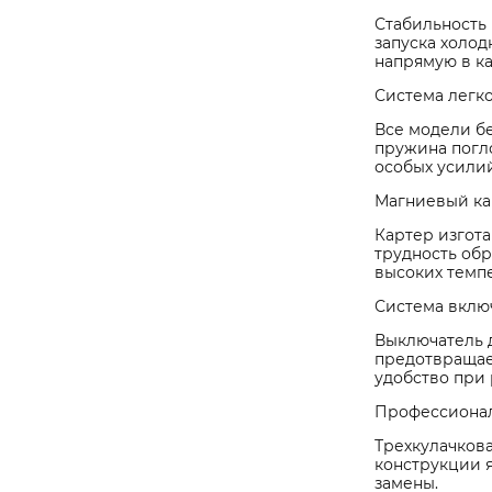
Стабильность
запуска холо
напрямую в к
Система легко
Все модели бе
пружина погло
особых усилий
Магниевый ка
Картер изгота
трудность об
высоких темпе
Система вклю
Выключатель 
предотвращае
удобство при 
Профессиона
Трехкулачков
конструкции я
замены.