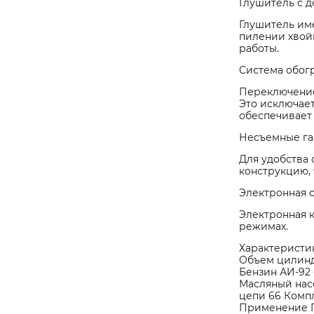
Глушитель с 
Глушитель им
пилении хвой
работы.
Система обог
Переключение
Это исключает
обеспечивает 
Несъемные га
Для удобства
конструкцию, 
Электронная 
Электронная 
режимах.
Характеристик
Объем цилиндр
Бензин АИ-92 
Масляный насо
цепи 66 Компл
Применение Пр