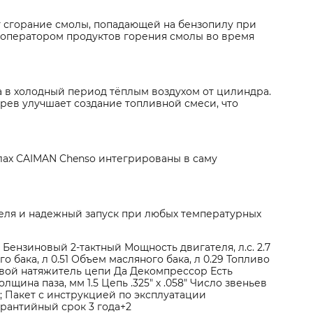
 сгорание смолы, попадающей на бензопилу при
 оператором продуктов горения смолы во время
 в холодный период тёплым воздухом от цилиндра.
рев улучшает создание топливной смеси, что
лах CAIMAN Chenso интегрированы в саму
теля и надежный запуск при любых температурных
ензиновый 2-тактный Мощность двигателя, л.с. 2.7
бака, л 0.51 Объем масляного бака, л 0.29 Топливо
овой натяжитель цепи Да Декомпрессор Есть
ина паза, мм 1.5 Цепь .325" х .058" Число звеньев
ч; Пакет с инструкцией по эксплуатации
арантийный срок 3 года+2