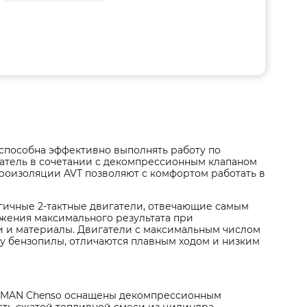
способна эффективно выполнять работу по
атель в сочетании с декомпрессионным клапаном
иброизоляции AVT позволяют с комфортом работать в
гичные 2-тактные двигатели, отвечающие самым
жения максимального результата при
и и материалы. Двигатели с максимальным числом
у бензопилы, отличаются плавным ходом и низким
CAIMAN Chenso оснащены декомпрессионным