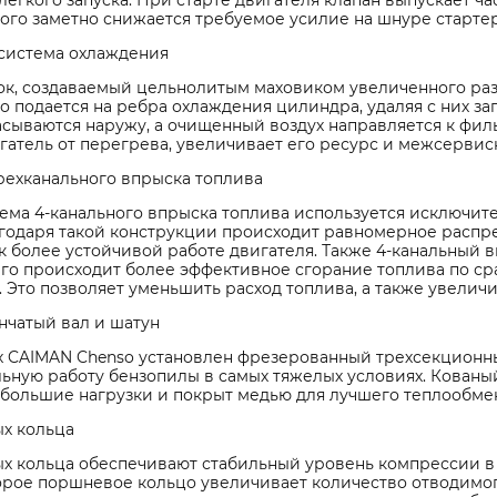
легкого запуска. При старте двигателя клапан выпускает ч
ого заметно снижается требуемое усилие на шнуре стартер
система охлаждения
ок, создаваемый цельнолитым маховиком увеличенного ра
 подается на ребра охлаждения цилиндра, удаляя с них за
сываются наружу, а очищенный воздух направляется к фил
гатель от перегрева, увеличивает его ресурс и межсервис
рехканального впрыска топлива
тема 4-канального впрыска топлива используется исключит
агодаря такой конструкции происходит равномерное распр
к более устойчивой работе двигателя. Также 4-канальный в
его происходит более эффективное сгорание топлива по с
 Это позволяет уменьшить расход топлива, а также увелич
нчатый вал и шатун
х CAIMAN Chenso установлен фрезерованный трехсекционн
льную работу бензопилы в самых тяжелых условиях. Кованы
большие нагрузки и покрыт медью для лучшего теплообме
х кольца
х кольца обеспечивают стабильный уровень компрессии в
орое поршневое кольцо увеличивает количество отводимог