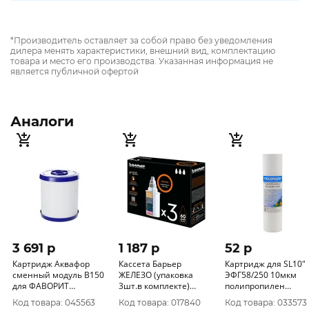
*Производитель оставляет за собой право без уведомления
дилера менять характеристики, внешний вид, комплектацию
товара и место его производства. Указанная информация не
является публичной офертой
Аналоги
3 691 p
1 187 p
52 p
Картридж Аквафор
Кассета Барьер
Картридж для SL10"
сменный модуль В150
ЖЕЛЕЗО (упаковка
ЭФГ58/250 10мкм
для ФАВОРИТ
3шт.в комплекте)
полипропилен
АКВАФОР
(ресурс 350л.)
Посейдон уп.50/1шт
Код товара: 045563
Код товара: 017840
Код товара: 033573