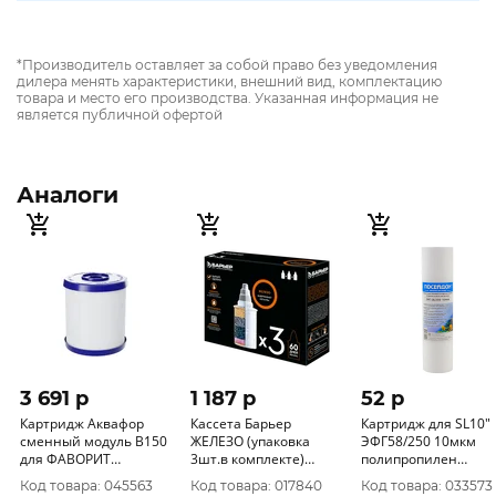
*Производитель оставляет за собой право без уведомления
дилера менять характеристики, внешний вид, комплектацию
товара и место его производства. Указанная информация не
является публичной офертой
Аналоги
3 691 p
1 187 p
52 p
Картридж Аквафор
Кассета Барьер
Картридж для SL10"
сменный модуль В150
ЖЕЛЕЗО (упаковка
ЭФГ58/250 10мкм
для ФАВОРИТ
3шт.в комплекте)
полипропилен
АКВАФОР
(ресурс 350л.)
Посейдон уп.50/1шт
Код товара: 045563
Код товара: 017840
Код товара: 033573