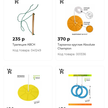
235 p
370 p
Трапеция АВСН
Тарзанка круглая Absolute
Champion
Код товара: 041249
Код товара: 001336