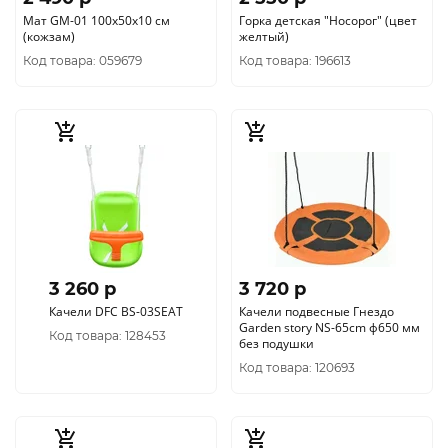
Мат GM-01 100х50х10 см
Горка детская "Носорог" (цвет
(кожзам)
желтый)
Код товара: 059679
Код товара: 196613
3 260 p
3 720 p
Качели DFC BS-03SEAT
Качели подвесные Гнездо
Garden story NS-65cm ф650 мм
Код товара: 128453
без подушки
Код товара: 120693