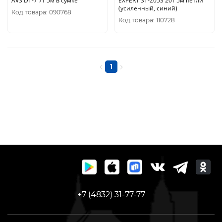
AVS DT-7 7т 5м в сумке
EXPERT ST-205S 20т 5м петли
(усиленный, синий)
Код товара: 090768
Код товара: 110728
1
+7 (4832) 31-77-77