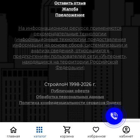
Оставить отзыв
Жалоба
Предложение
На информационном ресурсе применяются
рекомендательные технологии
(информационные технологии предоставления
информации на основе сбора, систематизации и
анализа сведений, относящихся к
предпочтениям пользователей сети «Интернет»,
находящихся на территории Российской
Федерации)
СтройлоН 1998-2026 г.
Публичная оферта
Обработка персональных данных
Политика конфиденциальности сервисов Яндекс
главная
каталог
корзина
избранное
кабинет