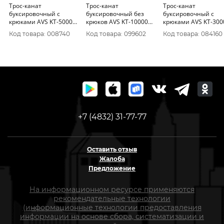
Трос-канат
Трос-канат
Трос-канат
буксировочный с
буксировочный без
буксировочный с
крюками AVS KT-5000
крюков AVS KT-10000
крюками AVS KT-300
5т 4, 5м, в пакете
10т 6м в пакете
3т 4м, в пакете
Код товара: 008740
Код товара: 099602
Код товара: 084160
+7 (4832) 31-77-77
Оставить отзыв
Жалоба
Предложение
На информационном ресурсе применяются
рекомендательные технологии
(информационные технологии предоставления
информации на основе сбора, систематизации и