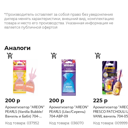
*Производитель оставляет за собой право без уведомления
дилера менять характеристики, внешний вид, комплектацию
товара и место его производства. Указанная информация не
является публичной офертой
Аналоги
200 p
200 p
225 p
Ароматизатор "AREON"
Ароматизатор "AREON"
Ароматизатор "ARE
PEARLS (Vanilla Bubble/
PEARLS (Lilac/Сирень)
FRESCO PATCHOULI 
Ваниль и Бабл) 704-
704-ABР-09
VANIL ваниль 704-05
ABР-08
341
Код товара: 037952
Код товара: 036070
Код товара: 009999