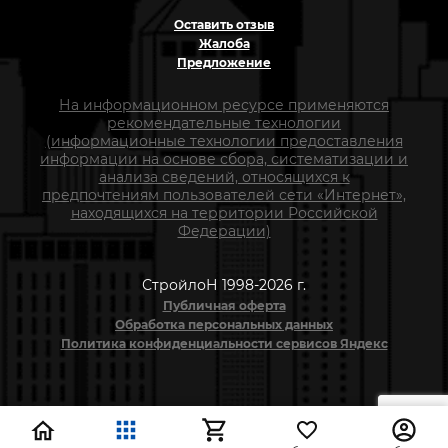
Оставить отзыв
Жалоба
Предложение
На информационном ресурсе применяются
рекомендательные технологии
(информационные технологии предоставления
информации на основе сбора, систематизации и
анализа сведений, относящихся к
предпочтениям пользователей сети «Интернет»,
находящихся на территории Российской
Федерации)
СтройлоН 1998-2026 г.
Публичная оферта
Обработка персональных данных
Политика конфиденциальности сервисов Яндекс