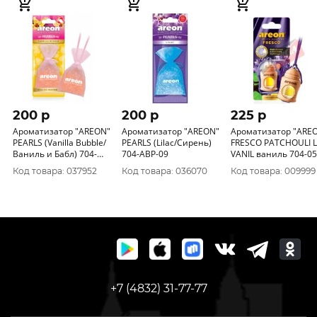
200 p
200 p
225 p
Ароматизатор "AREON"
Ароматизатор "AREON"
Ароматизатор "ARE
PEARLS (Vanilla Bubble/
PEARLS (Lilac/Сирень)
FRESCO PATCHOULI 
Ваниль и Бабл) 704-
704-ABР-09
VANIL ваниль 704-05
ABР-08
341
Код товара: 037952
Код товара: 036070
Код товара: 009999
+7 (4832) 31-77-77