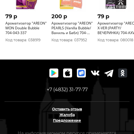
79 p
200 p
79 p
Ароматизатор "AREON"
Ароматизатор "AREON"
Ароматизатор "ARE
MОN Double Bubble
PEARLS (Vanilla Bubble/
X-VER (PARTY/
704-043-337
Ваниль и Бабл) 704-
ВЕЧЕРИНКА) 704-AXV
ABР-08
001
Код товара: 038919
Код товара: 037952
Код товара: 080018
+7 (4832) 31-77-77
Оставить отзыв
Жалоба
Предложение
На информационном ресурсе применяются