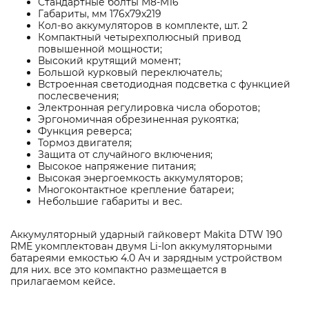
Стандартные болты M8-M16
Габариты, мм 176х79х219
Кол-во аккумуляторов в комплекте, шт. 2
Компактный четырехполюсный привод
повышенной мощности;
Высокий крутящий момент;
Большой курковый переключатель;
Встроенная светодиодная подсветка с функцией
послесвечения;
Электронная регулировка числа оборотов;
Эргономичная обрезиненная рукоятка;
Функция реверса;
Тормоз двигателя;
Защита от случайного включения;
Высокое напряжение питания;
Высокая энергоемкость аккумуляторов;
Многоконтактное крепление батареи;
Небольшие габариты и вес.
Аккумуляторный ударный гайковерт Makita DTW 190
RME укомплектован двумя Li-Ion аккумуляторными
батареями емкостью 4.0 Ач и зарядным устройством
для них. все это компактно размещается в
прилагаемом кейсе.