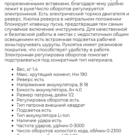
прорезиненными вставками, благодаря чему удобно
лежит в руке.Число оборотов регулируется
электроникой. Есть электрический тормоз двигателя и
реверс. Кнопка реверса в нейтральном положении
блокирует клавишу пуска, предотвращая тем самым
случайное включение инструмента. Для качественной
и безопасной работы в местах с недостаточным общим
освещением есть встроенная подсветка рабочей
зоны.ткручивать шурупы. Рукоятка имеет резиновое
покрытие, что способствует удобству в работе.
Электронная регулировка оборотов помогает
подстраиваться под конкретный тип материала.
Вес, кг 1.4
Макс. крутящий момент, Нм 190
Реверс есть
Напряжение аккумулятора, В 18
Емкость аккумулятора, Ач 4.0
Размер патрона, дюйм 1/2
Регулировка оборотов есть
Тип патрона внешний квадрат
Подсветка есть
Тип аккумулятора Li-Ion
Наличие удара есть
Частота ударов, уд/мин 0-3000
Число оборотов холостого хода, об/мин 0-2300