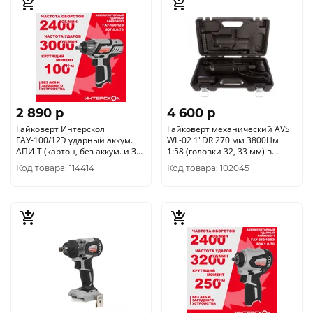
2 890 p
4 600 p
Гайковерт Интерскол
Гайковерт механический AVS
ГАУ-100/12Э ударный аккум.
WL-02 1"DR 270 мм 3800Нм
АПИ-Т (картон, без аккум. и ЗУ)
1:58 (головки 32, 33 мм) в
807.0.0.70
кейсе
Код товара: 114414
Код товара: 102045