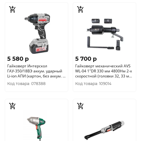
5 580 p
5 700 p
Гайковерт Интерскол
Гайковерт механический AVS
ГАУ-350/18ВЭ аккум. ударный
WL-04 1"DR 330 мм 4800Нм 2-х
Li-ion АПИ (картон, без аккум. и
скоростной (головки 32, 33 мм)
ЗУ) 643.1.0.70
в кейсе
Код товара: 078388
Код товара: 109014