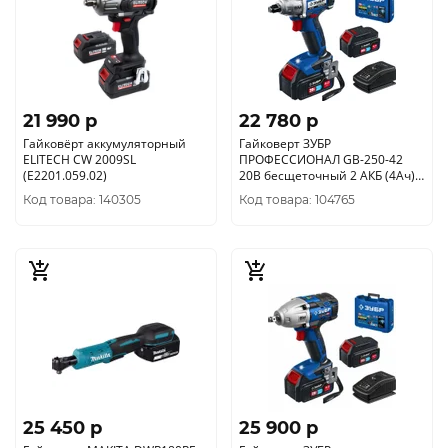
21 990 p
22 780 p
Гайковёрт аккумуляторный
Гайковерт ЗУБР
ELITECH CW 2009SL
ПРОФЕССИОНАЛ GB-250-42
(E2201.059.02)
20В бесщеточный 2 АКБ (4Ач) в
кейсе
Код товара: 140305
Код товара: 104765
25 450 p
25 900 p