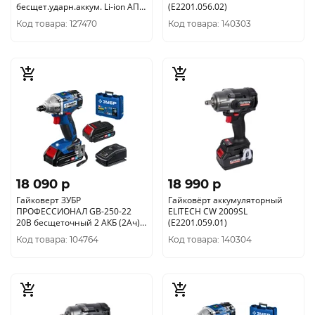
бесщет.ударн.аккум. Li-ion АПИ
(E2201.056.02)
(картон, без акк. и ЗУ)
Код товара: 127470
Код товара: 140303
820.0.0.70
18 090 p
18 990 p
Гайковерт ЗУБР
Гайковёрт аккумуляторный
ПРОФЕССИОНАЛ GB-250-22
ELITECH CW 2009SL
20В бесщеточный 2 АКБ (2Ач) в
(E2201.059.01)
кейсе
Код товара: 104764
Код товара: 140304