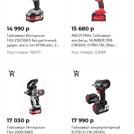
14 990 p
15 680 p
Гайковерт Интерскол
INDUSTRIAL Гайковерт
ГАУ-250/36ВЭ бесщеточный
акк.бесщ. NUMBER ONE
ударн. акк.Li-ion АПИ(кейс, 2
CIW30/4, 0-PRO-1BL (Max
акк.. 2, 0Ач, ЗУ)863.2.2.70
500Nm, тип патрон 1/2,
Код товара: 118327
Код товара: 123666
МОДУЛЬ)
17 030 p
17 990 p
Гайковерт Интерскол
Гайковёрт аккумуляторный
ГАУ-2000/36ВЭ
ELITECH CW 2004SL