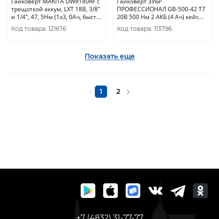
Гайковерт MAKITA DWR180RF с
Гайковерт ЗУБР
трещоткой аккум, LXT 18В, 3/8"
ПРОФЕССИОНАЛ GB-500-42 Т7
и 1/4", 47, 5Нм (1х3, 0Ач, быстр.
20В 500 Нм 2 АКБ (4 Ач) кейс
з/у)
GB-500-42
Код товара: 121676
Код товара: 113796
Показать еще
1
2
+7 (4832) 31-77-77