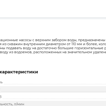
ационные насосы с верхним забором воды, предназначены 
 из скважин внутренним диаметром от 110 мм и более, ко
ны подавать воду на достаточно большие горизонтальные р
воду из водоемов, расположенных на значительном удален
характеристики
ль
т
В
ьность, л/мин