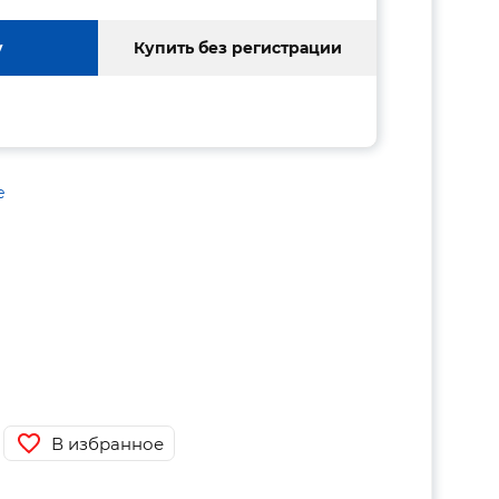
у
Купить без регистрации
е
В избранное