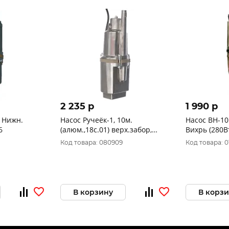
2 235 p
1 990 p
 Нижн.
Насос Ручеёк-1, 10м.
Насос ВН-1
6
(алюм.,18с.01) верх.забор,
(Могилев) Р-1-10-к
Код товара: 080909
Код товара: 0
В корзину
В корз