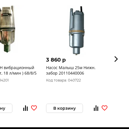
3 860 p
2 42
0H вибрационный
Насос Малыш 25м Нижн.
Насос 
Вихрь (280Вт, 18 л/мин ) 68/8/5
забор 20110440006
18с.02
(Могил
14201
Код товара: 040722
Код то
ину
В корзину
В 