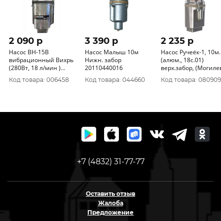
2 090 p
3 390 p
2 235 p
Насос ВН-15В
Насос Малыш 10м
Насос Ручеёк-1, 10м.
вибрационный Вихрь
Нижн. забор
(алюм., 18с.01)
(280Вт, 18 л/мин )
20110440016
верх.забор, (Могилев)
68/8/2
Р-1-10-к
Код товара: 006458
Код товара: 044660
Код товара: 080909
+7 (4832) 31-77-77
Оставить отзыв
Жалоба
Предложение