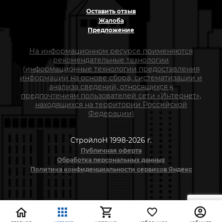
Оставить отзыв
Жалоба
Предложение
На информационном ресурсе применяются
рекомендательные технологии
(информационные технологии предоставления
информации на основе сбора, систематизации и
анализа сведений, относящихся к
предпочтениям пользователей сети «Интернет»,
находящихся на территории Российской
Федерации)
СтройлоН 1998-2026 г.
Публичная оферта
Обработка персональных данных
Политика конфиденциальности сервисов Яндекс