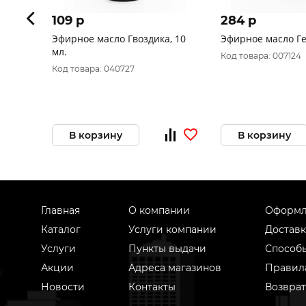
109 p
284 p
Эфирное масло Гвоздика, 10
Эфирное мас
мл.
Код товара: 007124
Код товара: 040727
В корзину
В корзину
Главная
О компании
Оформл
Каталог
Услуги компании
Доставк
Услуги
Пункты выдачи
Способ
Акции
Адреса магазинов
Правил
Новости
Контакты
Возврат