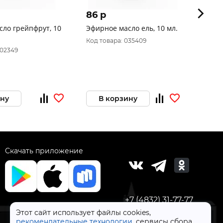
86 p
124 
ло грейпфрут, 10
Эфирное масло ель, 10 мл.
Эфирн
Код товара: 035409
Код то
002349
ину
В корзину
В 
Скачать приложение
+7 (4832) 31-77-77
Этот сайт использует файлы cookies,
рекомендательные технологии
, сервисы сбора