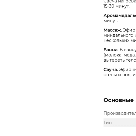
Свеча нагрева
15-30 минут.
Аромамедаль
минут.
Массаж.
Эфирн
миндального и
нескольких ми
Ванна.
В ванну
(молока, меда
вытереть тел
Сауна.
Эфирные
стены и пол, 
Основные 
Производите
Тип