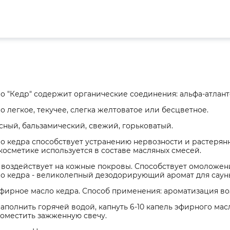
 "Кедр" содержит органические соединения: альфа-атлант
 легкое, текучее, слегка желтоватое или бесцветное.
ный, бальзамический, свежий, горьковатый.
о кедра способствует устранению нервозности и растеря
 косметике используется в составе масляных смесей.
воздействует на кожные покровы. Способствует омоложени
о кедра - великолепный дезодорирующий аромат для сауны
эфирное масло кедра. Способ применения: ароматизация во
аполнить горячей водой, капнуть 6-10 капель эфирного масл
оместить зажженную свечу.