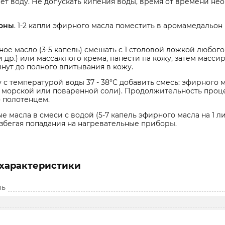
ет воду. Не допускать кипения воды, время от времени не
оны
. 1-2 капли эфирного масла поместить в аромамедальон 
ое масло (3-5 капель) смешать с 1 столовой ложкой любого
 др.) или массажного крема, нанести на кожу, затем масси
нут до полного впитывания в кожу.
 с температурой воды 37 - 38°С добавить смесь: эфирного м
, морской или поваренной соли). Продолжительность проце
о полотенцем.
 масла в смеси с водой (5-7 капель эфирного масла на 1 л
избегая попадания на нагревательные приборы.
характеристики
ль