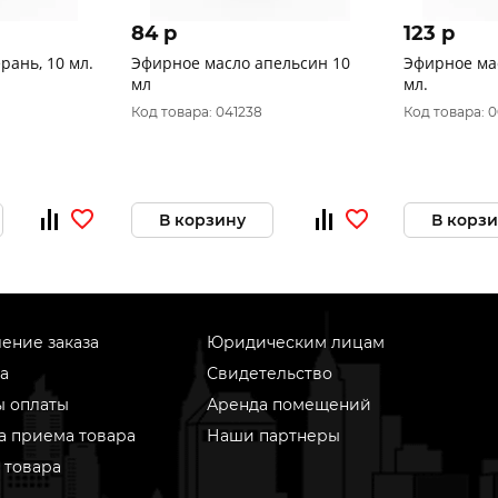
84 p
123 p
ло Герань, 10 мл.
Эфирное масло апельсин 10
Эфирное мас
мл
мл.
Код товара: 041238
Код товара: 
В корзину
В корз
ение заказа
Юридическим лицам
а
Свидетельство
ы оплаты
Аренда помещений
а приема товара
Наши партнеры
 товара