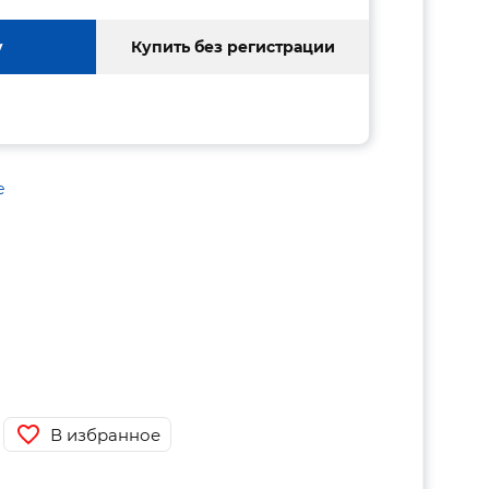
у
Купить без регистрации
е
В избранное