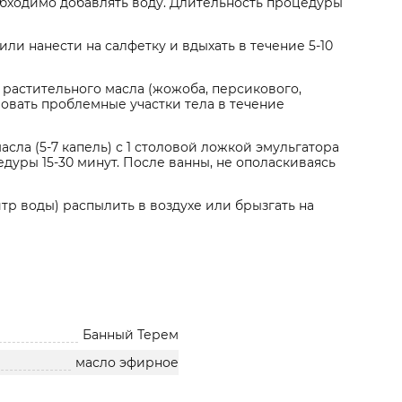
обходимо добавлять воду. Длительность процедуры
или нанести на салфетку и вдыхать в течение 5-10
 растительного масла (жожоба, персикового,
ровать проблемные участки тела в течение
асла (5-7 капель) с 1 столовой ложкой эмульгатора
дуры 15-30 минут. После ванны, не ополаскиваясь
итр воды) распылить в воздухе или брызгать на
Банный Терем
масло эфирное