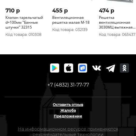
710 p
455 p
474 p
Клапан тарельчатый
Вентиляционная
Решетка
d=100мм "Банные
решетка малая М-18
вентиляционная
штучки" 32315
3030МЦ вытяжная
Код товара: 032139
стальная с
Код товара: 010308
Код товара: 063437
оцинкованным
покрытием 300х300
ERA уп.18/1шт.
+7 (4832) 31-77-77
Оставить отзыв
Жалоба
Предложение
На информационном ресурсе применяются
рекомендательные технологии