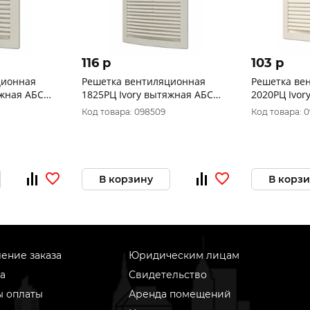
116 p
103 p
ционная
Решетка вентиляционная
Решетка ве
яжная АБС
1825РЦ Ivory вытяжная АБС
2020РЦ Ivor
/1шт.
180х250 ERA уп.60/1шт.
200х200 ERA
Код товара: 098509
Код товара: 
В корзину
В корз
ение заказа
Юридическим лицам
а
Свидетельство
ы оплаты
Аренда помещений