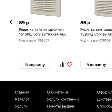
89 p
86 p
Решетка вентиляционная
Решетка вентиля
1515РЦ Ivory вытяжная АБС
1520РЦ Ivory выт
150х150 ERA уп.60/1шт.
150х200 ERA уп.70
Код товара: 098507
Код товара: 098508
В корзину
В корзину
Главная
О компании
Оформл
Каталог
Услуги компании
Доставк
Услуги
Пункты выдачи
Способ