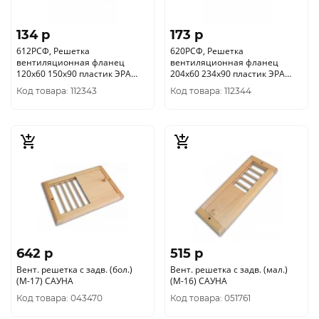
134 p
173 p
612РСФ, Решетка
620РСФ, Решетка
вентиляционная фланец
вентиляционная фланец
120х60 150x90 пластик ЭРА
204х60 234x90 пластик ЭРА
уп.22/1шт.
уп.20/1шт.
Код товара: 112343
Код товара: 112344
642 p
515 p
Вент. решетка с задв. (бол.)
Вент. решетка с задв. (мал.)
(М-17) САУНА
(М-16) САУНА
Код товара: 043470
Код товара: 051761