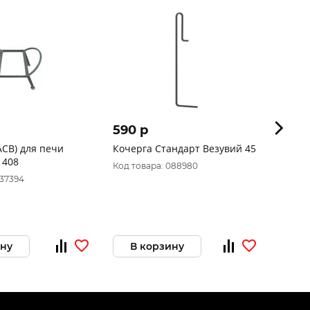
590 p
717 
АСВ) для печи
Кочерга Стандарт Везувий 45
Совок
 408
(4497)
Код товара: 088980
037394
Код то
ину
В корзину
В 