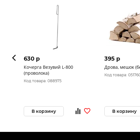
630 p
395 p
Кочерга Везувий L-800
Дрова, мешок (б
(проволока)
Код товара: 05176
Код товара: 088975
В корзину
В корзину