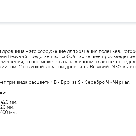
дровница – это сооружение для хранения поленьев, котор
ии Везувий представляют собой настоящее произведение ку
азмещения, то оно может быть различным, главное, опреде
амином. С покупкой кованой дровницы Везувий D130, вы вн
т три вида расцветки В - Бронза S - Серебро Ч - Чёрная.
ки:
420 мм.
520 мм.
 400 мм.