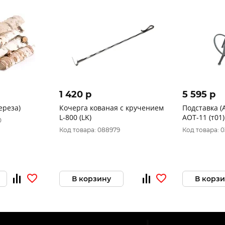
1 420 p
5 595 p
ереза)
Кочерга кованая с кручением
Подставка (
L-800 (LK)
АОТ-11 (т01)
0
Код товара: 088979
Код товара: 
В корзину
В корз