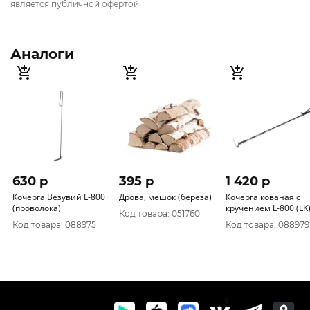
является публичной офертой
Аналоги
630 p
395 p
1 420 p
Кочерга Везувий L-800
Дрова, мешок (береза)
Кочерга кованая с
(проволока)
кручением L-800 (LK
Код товара: 051760
Код товара: 088975
Код товара: 088979