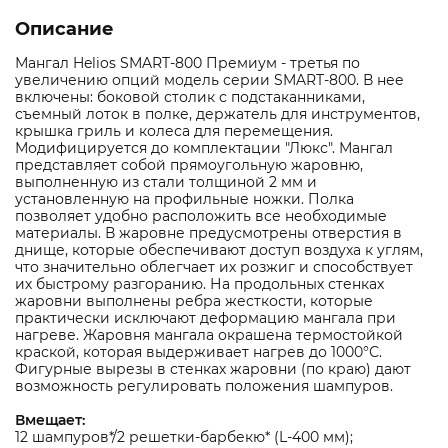
Описание
Мангал Helios SMART-800 Премиум - третья по
увеличению опций модель серии SMART-800. В нее
включены: боковой столик с подстаканниками,
съемный лоток в полке, держатель для инструментов,
крышка гриль и колеса для перемещения.
Модифицируется до комплектации "Люкс". Мангал
представляет собой прямоугольную жаровню,
выполненную из стали толщиной 2 мм и
установленную на профильные ножки. Полка
позволяет удобно расположить все необходимые
материалы. В жаровне предусмотрены отверстия в
днище, которые обеспечивают доступ воздуха к углям,
что значительно облегчает их розжиг и способствует
их быстрому разгоранию. На продольных стенках
жаровни выполнены ребра жесткости, которые
практически исключают деформацию мангала при
нагреве. Жаровня мангала окрашена термостойкой
краской, которая выдерживает нагрев до 1000°С.
Фигурные вырезы в стенках жаровни (по краю) дают
возможность регулировать положения шампуров.
Вмещает:
12 шампуров*/2 решетки-барбекю* (L-400 мм);