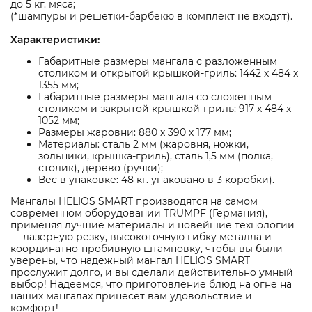
до 5 кг. мяса;
(*шампуры и решетки-барбекю в комплект не входят).
Характеристики:
Габаритные размеры мангала с разложенным
столиком и открытой крышкой-гриль: 1442 х 484 х
1355 мм;
Габаритные размеры мангала со сложенным
столиком и закрытой крышкой-гриль: 917 х 484 х
1052 мм;
Размеры жаровни: 880 х 390 х 177 мм;
Материалы: сталь 2 мм (жаровня, ножки,
зольники, крышка-гриль), сталь 1,5 мм (полка,
столик), дерево (ручки);
Вес в упаковке: 48 кг. упаковано в 3 коробки).
Мангалы HELIOS SMART производятся на самом
современном оборудовании TRUMPF (Германия),
применяя лучшие материалы и новейшие технологии
— лазерную резку, высокоточную гибку металла и
координатно-пробивную штамповку, чтобы вы были
уверены, что надежный мангал HELIOS SMART
прослужит долго, и вы сделали действительно умный
выбор! Надеемся, что приготовление блюд на огне на
наших мангалах принесет вам удовольствие и
комфорт!