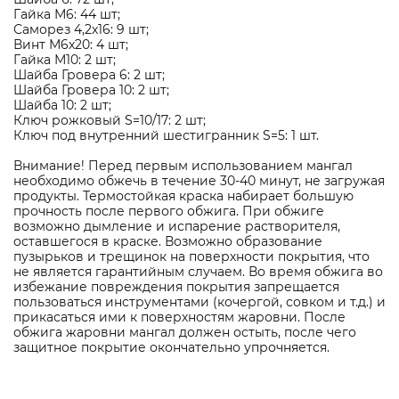
Гайка М6: 44 шт;
Саморез 4,2x16: 9 шт;
Винт М6x20: 4 шт;
Гайка М10: 2 шт;
Шайба Гровера 6: 2 шт;
Шайба Гровера 10: 2 шт;
Шайба 10: 2 шт;
Ключ рожковый S=10/17: 2 шт;
Ключ под внутренний шестигранник S=5: 1 шт.
Внимание! Перед первым использованием мангал
необходимо обжечь в течение 30-40 минут, не загружая
продукты. Термостойкая краска набирает большую
прочность после первого обжига. При обжиге
возможно дымление и испарение растворителя,
оставшегося в краске. Возможно образование
пузырьков и трещинок на поверхности покрытия, что
не является гарантийным случаем. Во время обжига во
избежание повреждения покрытия запрещается
пользоваться инструментами (кочергой, совком и т.д.) и
прикасаться ими к поверхностям жаровни. После
обжига жаровни мангал должен остыть, после чего
защитное покрытие окончательно упрочняется.