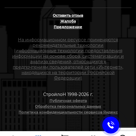
Оставить отзыв
Жалоба
Предложение
На информационном ресурсе применяются
рекомендательные технологии
(информационные технологии предоставления
информации на основе сбора, систематизации и
анализа сведений, относящихся к
предпочтениям пользователей сети «Интернет»,
находящихся на территории Российской
Федерации)
СтройлоН 1998-2026 г.
Публичная оферта
Обработка персональных данных
Политика конфиденциальности сервисов Яндекс