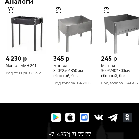
Аналоги
4 230 p
345 p
245 p
Мангал МАН 201
Мангал
Мангал
350*250*350мм
300*240*300мм
Код товара: 001455
сборный, без
сборный, без
шампуров, в
шампуров в коробке
Код товара: 043706
Код товара: 041386
термопленке 61231
61530
+7 (4832) 31-77-77