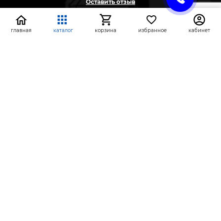
Оставить отзыв
Жалоба
Предложение
главная
каталог
корзина
избранное
кабинет
На информационном ресурсе применяются
рекомендательные технологии
(информационные технологии предоставления
информации на основе сбора, систематизации и
анализа сведений, относящихся к
предпочтениям пользователей сети «Интернет»,
находящихся на территории Российской
Федерации)
СтройлоН 1998-2026 г.
Публичная оферта
Обработка персональных данных
Политика конфиденциальности сервисов Яндекс