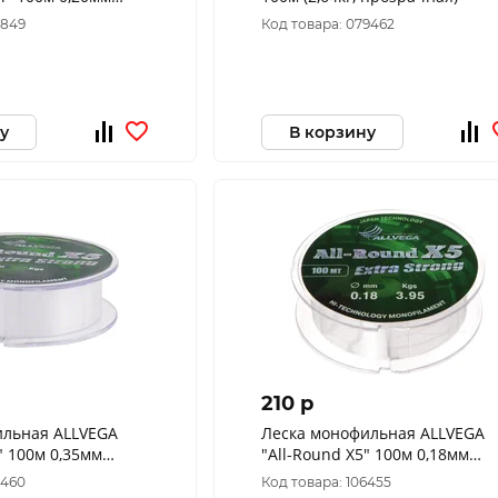
рачная
2849
Код товара: 079462
у
В корзину
210 p
ильная ALLVEGA
Леска монофильная ALLVEGA
" 100м 0,35мм
"All-Round X5" 100м 0,18мм
зрачная
(3,95кг) прозрачная
6460
Код товара: 106455