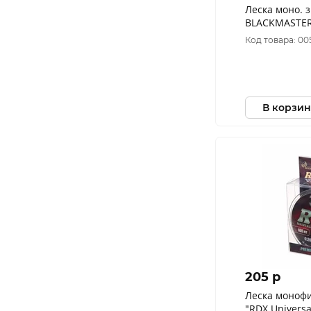
Леска моно. з
BLACKMASTER 
Код товара: 00
В корзин
205 p
Леска моноф
"RDX Universa