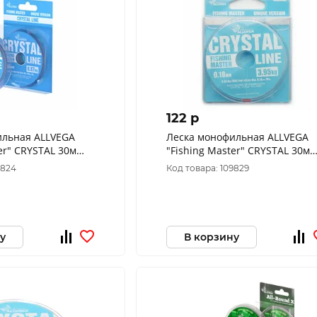
122 p
ильная ALLVEGA
Леска монофильная ALLVEGA
er" CRYSTAL 30м
"Fishing Master" CRYSTAL 30м
)
0,18мм (3,95кг)
9824
Код товара: 109829
у
В корзину