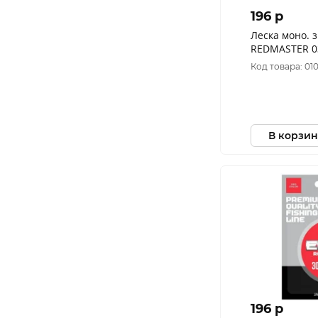
196 p
Леска моно. з
Код товара: 01
В корзин
196 p