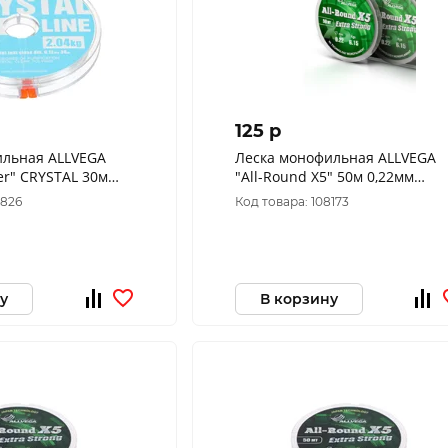
125 p
ильная ALLVEGA
Леска монофильная ALLVEGA
er" CRYSTAL 30м
"All-Round X5" 50м 0,22мм
)
(6,15кг) прозрачная
9826
Код товара: 108173
у
В корзину