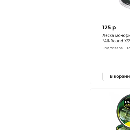
125 p
Леска моноф
"All-Round X5
(4,89кг) проз
Код товара: 10
В корзин