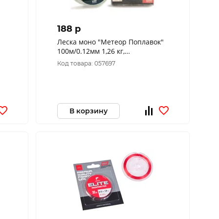
188 p
Леска моно "Метеор Поплавок"
100м/0.12мм 1,26 кг,
прозрачный ML-PP-012
Код товара: 057697
В корзину