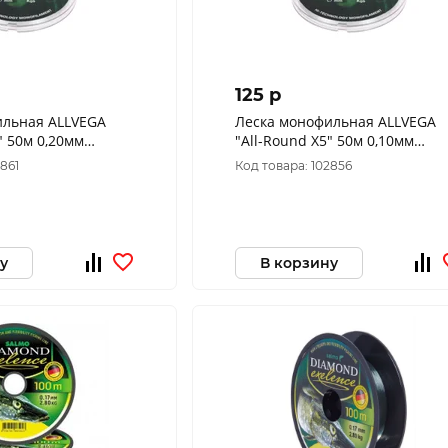
125 p
ильная ALLVEGA
Леска монофильная ALLVEGA
" 50м 0,20мм
"All-Round X5" 50м 0,10мм
рачная
(1,34кг) прозрачная
2861
Код товара: 102856
у
В корзину