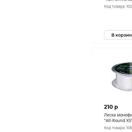
(4,89кг) проз
Код товара: 10
В корзин
210 p
Леска моноф
"All-Round X5
(11,52кг) про
Код товара: 10