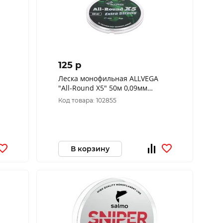
125 p
Леска монофильная ALLVEGA
"All-Round X5" 50м 0,09мм
(1,02кг) прозрачная
Код товара: 102855
В корзину