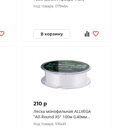
Код товара: 079464
В корзину
210 p
Леска монофильная ALLVEGA
"All-Round X5" 100м 0,40мм
(13,58кг) прозрачная
Код товара: 106461