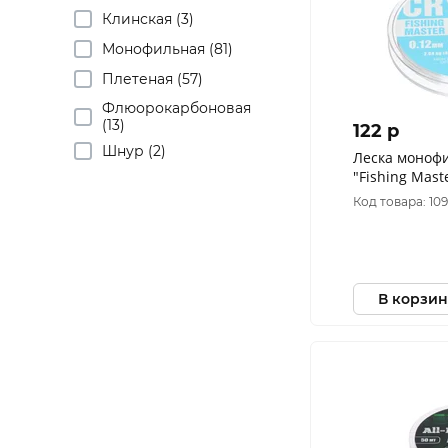
Клинская (3)
Монофильная (81)
Плетеная (57)
Флюорокарбоновая
(13)
122 p
Шнур (2)
Леска моноф
"Fishing Mast
0,12мм (2,04кг
Код товара: 10
В корзин