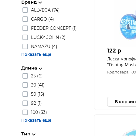
Бренд
ALLVEGA (74)
CARGO (4)
FEEDER CONCEPT (1)
LUCKY JOHN (2)
NAMAZU (4)
122 p
Показать еще
Леска моноф
"Fishing Mast
Длина
0,08мм (0,87кг
Код товара: 10
25 (6)
30 (41)
50 (15)
В корзин
92 (1)
100 (33)
Показать еще
Тип