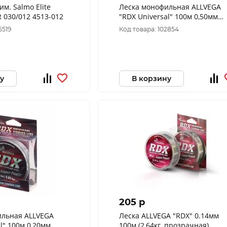
им. Salmo Elite
Леска монофильная ALLVEGA
030/012 4513-012
"RDX Universal" 100м 0,50мм
(16,77кг) прозрачная
5519
Код товара: 102854
у
В корзину
205 p
ильная ALLVEGA
Леска ALLVEGA "RDX" 0.14мм
l" 100м 0,20мм
100м (2,64кг, прозрачная)