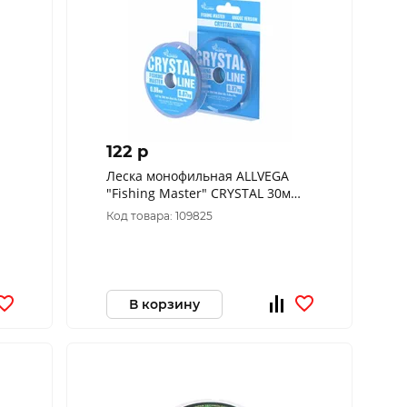
122 p
Леска монофильная ALLVEGA
"Fishing Master" CRYSTAL 30м
0,10мм (1,34кг)
Код товара: 109825
В корзину