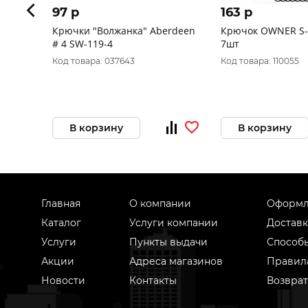
97 p
163 p
Крючки "Волжанка" Aberdeen
Крючок OWNER S-
# 4 SW-119-4
7шт
Код товара: 037643
Код товара: 110055
В корзину
В корзину
Главная
О компании
Оформл
Каталог
Услуги компании
Доставк
Услуги
Пункты выдачи
Способ
Акции
Адреса магазинов
Правил
Новости
Контакты
Возврат