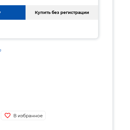
у
Купить без регистрации
е
В избранное