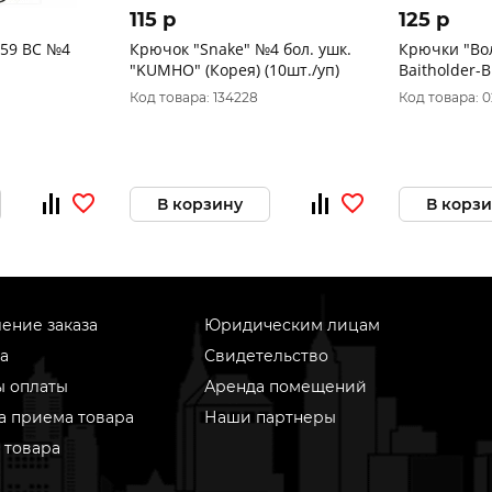
115 p
125 p
59 BC №4
Крючок "Snake" №4 бол. ушк.
Крючки "Во
"KUMHO" (Корея) (10шт./уп)
Baitholder-
Код товара: 134228
Код товара: 
В корзину
В корз
ение заказа
Юридическим лицам
а
Свидетельство
ы оплаты
Аренда помещений
а приема товара
Наши партнеры
 товара