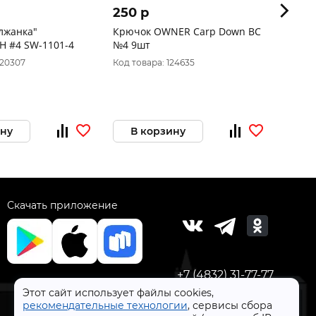
250 p
55 p
лжанка"
Крючок OWNER Carp Down BC
Крючо
BH #4 SW-1101-4
№4 9шт
020307
Код товара: 124635
Код то
ину
В корзину
В 
Скачать приложение
+7 (4832) 31-77-77
Этот сайт использует файлы cookies,
рекомендательные технологии
, сервисы сбора