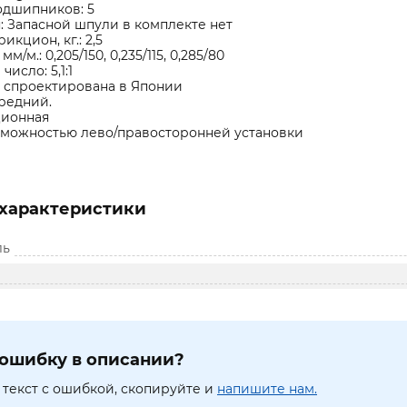
одшипников: 5
: Запасной шпули в комплекте нет
икцион, кг.: 2,5
/м.: 0,205/150, 0,235/115, 0,285/80
исло: 5,1:1
и спроектирована в Японии
редний.
ционная
озможностью лево/правосторонней установки
характеристики
ль
ошибку в описании?
текст с ошибкой, скопируйте и
напишите нам.