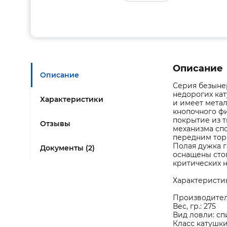
Описание
Описание
Серия безынер
недорогих кат
Характеристики
и имеет мета
кнопочного ф
покрытие из 
Отзывы
механизма сп
передним тор
Полая дужка 
Документы (2)
оснащены сто
критических н
Характеристи
Производител
Вес, гр.: 275
Вид ловли: с
Класс катушки: