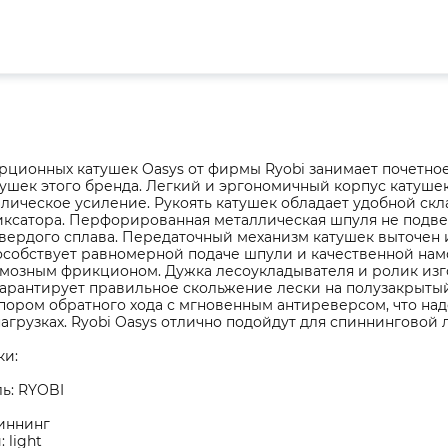
ционных катушек Oasys от фирмы Ryobi занимает почетное
ушек этого бренда. Легкий и эргономичный корпус катуше
ллическое усиление. Рукоять катушек обладает удобной с
иксатора. Перфорированная металлическая шпуля не подв
твердого сплава. Передаточный механизм катушек выточен 
особствует равномерной подаче шпули и качественной намо
мозным фрикционом. Дужка лесоукладывателя и ролик изг
гарантирует правильное скольжение лески на полузакрытый
пором обратного хода с мгновенным антиреверсом, что на
агрузках. Ryobi Oasys отлично подойдут для спиннинговой 
ки:
ь: RYOBI
пиннинг
 light