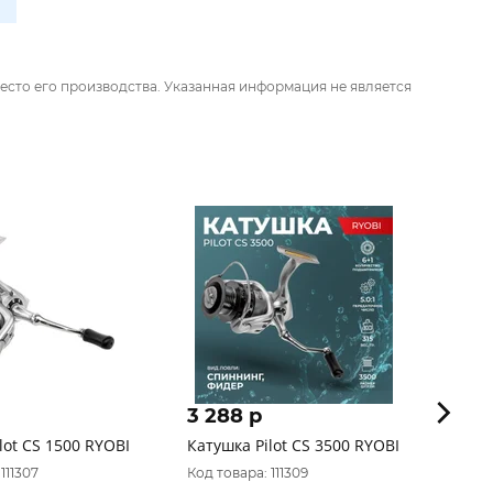
есто его производства. Указанная информация не является
3 288 p
3 63
lot CS 1500 RYOBI
Катушка Pilot CS 3500 RYOBI
Катушк
Ryobi
111307
Код товара: 111309