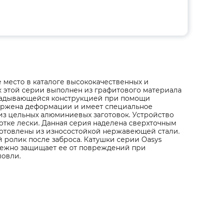
 место в каталоге высококачественных и
к этой серии выполнен из графитового материала
кладывающейся конструкцией при помощи
ержена деформации и имеет специальное
из цельных алюминиевых заготовок. Устройство
тке лески. Данная серия наделена сверхточным
отовлены из износостойкой нержавеющей стали.
 ролик после заброса. Катушки серии Oasys
дежно защищает ее от повреждений при
ловли.