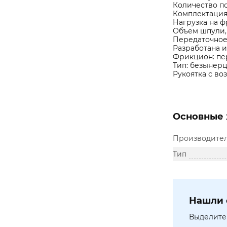
Количество п
Комплектация
Нагрузка на фр
Объем шпули, мм
Передаточное ч
Разработана 
Фрикцион: пе
Тип: безынер
Рукоятка с в
Основные 
Производите
Тип
Нашли 
Выделите 