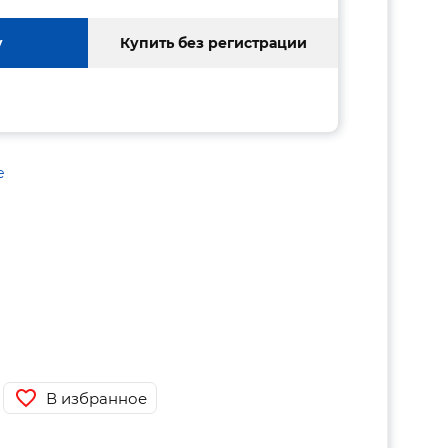
у
Купить без регистрации
е
В избранное