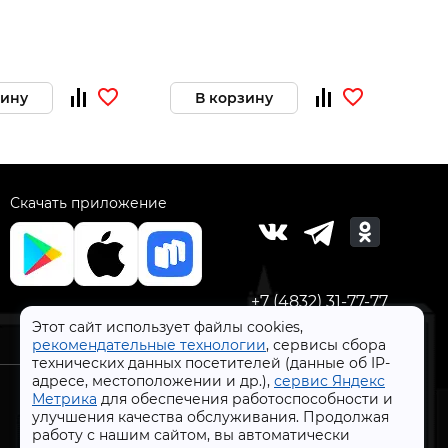
Код тов
зину
В корзину
В 
Скачать приложение
+7 (4832) 31-77-77
Этот сайт использует файлы cookies,
рекомендательные технологии
, сервисы сбора
технических данных посетителей (данные об IP-
адресе, местоположении и др.),
сервис Яндекс
Метрика
для обеспечения работоспособности и
улучшения качества обслуживания. Продолжая
работу с нашим сайтом, вы автоматически
СтройлоН 1998-2026 г.