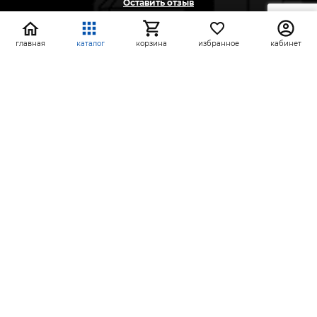
Оставить отзыв
Жалоба
Предложение
главная
каталог
корзина
избранное
кабинет
На информационном ресурсе применяются
рекомендательные технологии
(информационные технологии предоставления
информации на основе сбора, систематизации и
анализа сведений, относящихся к
предпочтениям пользователей сети «Интернет»,
находящихся на территории Российской
Федерации)
СтройлоН 1998-2026 г.
Публичная оферта
Обработка персональных данных
Политика конфиденциальности сервисов Яндекс