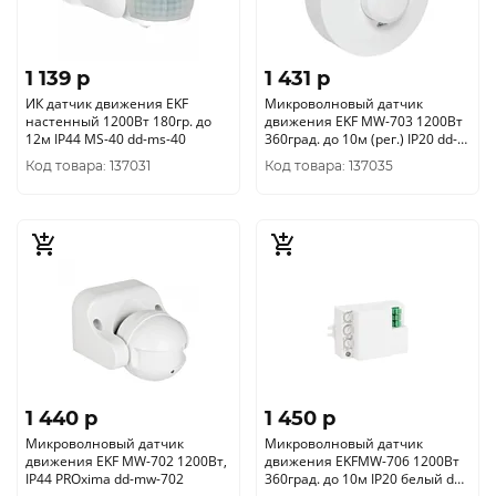
1 139 p
1 431 p
ИК датчик движения EKF
Микроволновый датчик
настенный 1200Вт 180гр. до
движения EKF MW-703 1200Вт
12м IP44 MS-40 dd-ms-40
360град. до 10м (рег.) IP20 dd-
mw-703
Код товара: 137031
Код товара: 137035
1 440 p
1 450 p
Микроволновый датчик
Микроволновый датчик
движения EKF MW-702 1200Вт,
движения EKFMW-706 1200Вт
IP44 PROxima dd-mw-702
360град. до 10м IP20 белый dd-