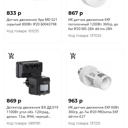
833 p
867 p
Датчик движения Эра MD 021
ИК датчик движения EKF
скрытый 800Вт IP20 Б0043798
потолочный 1200Вт 360гр. до
6м IP20 MS-28A dd-ms-28A
Код товара: 101255
Код товара: 137032
869 p
963 p
Детектор движения IEK ДД 019
ИК датчик движения EKF 60Вт
1100Вт угол обз. 120град.,
360гр. до 7м IP20 PROxima EKF
дальн. 12м, IP44, черный
dd-ms-E27
LDD13-019-1100-002
Код товара: 089781
Код товара: 137251