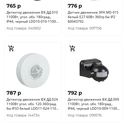
765 p
776 p
Детектор движения IEK ДД 010
Датчик движения ЭРА MD 015
1100Вт, угол. обз. 180град.,
белый E27 60Вт 360гр 6м IP2
IP44, черный LDD10-010-1100-
Б0043792
002
Код товара: 040652
Код товара: 097756
787 p
792 p
Детектор движения IEK ДД 024
Детектор движения IEK ДД 009
1100Вт угол. обз. 120-360град.
1100Вт, угол. обз. 180град.,
6м IP33 белый LDD11-024-1100-
IP44, черный LDD10-009-1100-
001
002
Код товара: 144734
Код товара: 099576