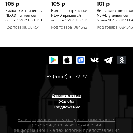
105 p
105 p
101 p
Вилка электрическая
Вилка электрическая
Вилка электрическа
NE-AD прямая с/з
NE-AD прямая с/з
NE-AD угловая с/з
белая 16А 250В 1010
чёрная 16А 250В 1010-
белая 16А 250В 100
S
Код товара: 084541
Код товара: 084542
Код товара: 084543
+7 (4832) 31-77-77
Оставить отзыв
Жалоба
Предложение
На информационном ресурсе применяются
рекомендательные технологии
(информационные технологии предоставления