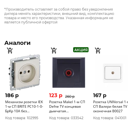
*Производитель оставляет за собой право без уведомления
дилера менять характеристики, внешний вид, комплектацию
товара и место его производства. Указанная информация не
является публичной офертой
Аналоги
АКЦИЯ
186 p
123 p
167 p
260 p
Механизм розетки IEK
Розетка Makel 1-м СП
Розетка UNIVersal 1-
1-м СП BRITE РС10-1-0-
Defne TV концевая
СП Валери белая TV
БрКр 10А без
дымчатая
оконечная В0027
заземления бежевый
РАСПРОДАЖА
Код товара: 102995
Код товара: 033542
Код товара: 041001
BR-R10-10-K10