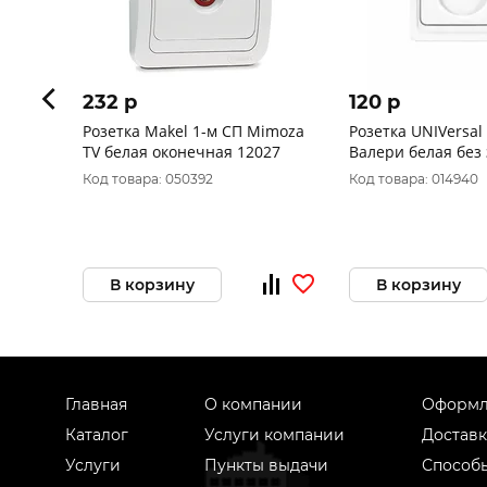
232 p
120 p
Розетка Makel 1-м СП Mimoza
Розетка UNIVersal
TV белая оконечная 12027
Валери белая без
16А IP20 В0022
Код товара: 050392
Код товара: 014940
В корзину
В корзину
Главная
О компании
Оформл
Каталог
Услуги компании
Доставк
Услуги
Пункты выдачи
Способ