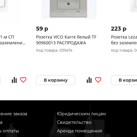
59 p
223 p
 1-м СП
Розетка VICO Karre белый TF
Розетка Lez
 заземления
90960013 РАСПРОДАЖА
без заземл
белая 701-0
Код товара: 039474
Код товара: 
В корзину
В корз
ение заказа
Юридическим лицам
а
Свидетельство
ы оплаты
Аренда помещений