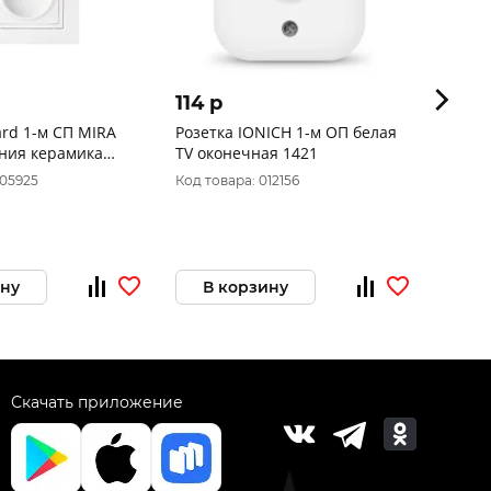
114 p
159 
ard 1-м СП MIRA
Розетка IONICH 1-м ОП белая
Розетк
ения керамика
TV оконечная 1421
СП Bla
202-121
зазем
005925
Код товара: 012156
Код то
BLNRS
ину
В корзину
В 
Скачать приложение