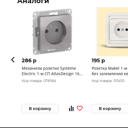
Аналоги
286 p
195 p
Механизм розетки Systeme
Розетка Makel 1-
Electric 1-м СП AtlasDesign 16А
без заземления к
IP20 без заземления
белая 12002
Код товара: 078564
Код товара: 011450
алюминий ATN000341
В корзину
В корзину