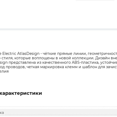
 Electric AtlasDesign - чёткие прямые линии, геометричност
 стиля, которые воплощены в новой коллекции. Дизайн вн
sign представлена из качественного ABS-пластика, устойч
од проводов, четкая маркировка клемм и шаблон для зачи
делия
характеристики
жа