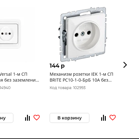
144 p
50 p
Versal 1-м СП
Механизм розетки IEK 1-м СП
Розетка VICO C
я без заземления
BRITE РС10-1-0-БрБ 10А без
TF+гн
022
заземления белый BR-R10-10-
Распр
014940
Код товара: 102993
Код то
K01
ину
В корзину
В 