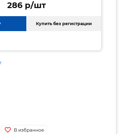
286 p/шт
у
Купить без регистрации
е
В избранное