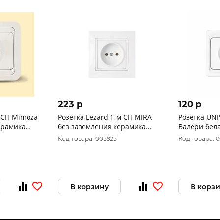
223 p
120 p
м СП Mimoza
Розетка Lezard 1-м СП MIRA
Розетка UNI
ерамика
без заземления керамика
Валери бела
белая 701-0202-121
16А IP20 В0
Код товара: 005925
Код товара: 
В корзину
В корз