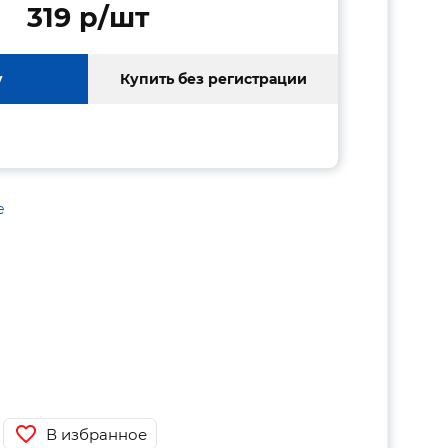
319 p/шт
у
Купить без регистрации
е
В избранное