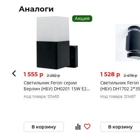
Аналоги
Акция
1 555 p
1 528 p
2 262 p
2 478 p
Светильник Feron серии
Светильник Feron
Берлин (НБУ) DH0201 15W E27
(НБУ) DH1702 2*3
230V IP44 черный на стену
2*GU10,230V IP54
Код товара: 121463
Код товара: 121467
вверх 120*80*200мм 11680
стену 110*105*23
В корзину
В корзину