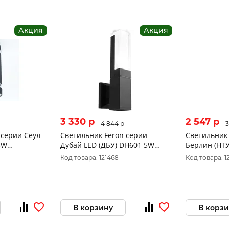
Акция
Акция
3 330 p
2 547 p
4 844 p
3
 серии Сеул
Светильник Feron серии
Светильник 
5W
Дубай LED (ДБУ) DH601 5W
Берлин (НТУ
 черный на
4000К 230V 250Lm IP54 5LED
230V IP44 с
Код товара: 121468
Код товара: 1
0мм 48318
COB на стену черный корпус
розеткой 8
алюминий 100*50*270мм
11705
В корзину
В корз