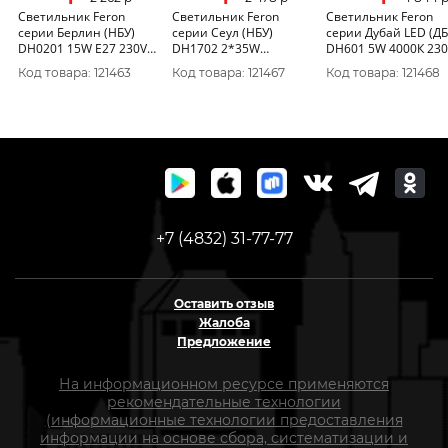
Светильник Feron
Светильник Feron
Светильник Feron
серии Берлин (НБУ)
серии Сеул (НБУ)
серии Дубай LED (ДБ
DH0201 15W E27 230V
DH1702 2*35W
DH601 5W 4000К 23
IP44 черный на стену
2*GU10, 230V IP54
250Lm IP54 5LED CO
Код товара: 121463
Код товара: 121467
Код товара: 121468
вверх 120*80*200мм
черный на стену
на стену черный
11680
110*105*230мм 48318
корпус алюминий
100*50*270мм 1170
+7 (4832) 31-77-77
Оставить отзыв
Жалоба
Предложение
На информационном ресурсе применяются
рекомендательные технологии
(информационные технологии предоставления
информации на основе сбора, систематизации и