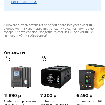
напишите нам.
*Производитель оставляет за собой право без уведомления
дилера менять характеристики, внешний вид, комплектацию
товара и место его производства. Указанная информация не
является публичной офертой
Аналоги
11 890 p
7 300 p
6 490 p
Стабилизатор Ресанта
Стабилизатор
Стабилизатор HUTE
АСН- 5000/1-Ц
напряжения Stabilia
400GS