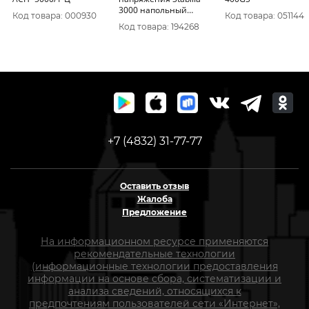
3000 напольный
Код товара: 000930
Код товара: 051144
QUATTRO
Код товара: 194268
ELEMENTI(3000 ВА,
140-270 В) (917-674)
+7 (4832) 31-77-77
Оставить отзыв
Жалоба
Предложение
На информационном ресурсе применяются
рекомендательные технологии
(информационные технологии предоставления
информации на основе сбора, систематизации и
анализа сведений, относящихся к
предпочтениям пользователей сети «Интернет»,