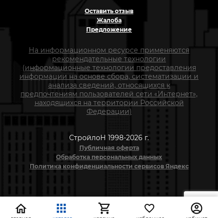
Оставить отзыв
Жалоба
Предложение
На информационном ресурсе применяются
рекомендательные технологии
(информационные технологии предоставления
информации на основе сбора, систематизации и
анализа сведений, относящихся к
предпочтениям пользователей сети «Интернет»,
находящихся на территории Российской
Федерации)
СтройлоН 1998-2026 г.
Публичная оферта
Обработка персональных данных
Политика конфиденциальности сервисов Яндекс