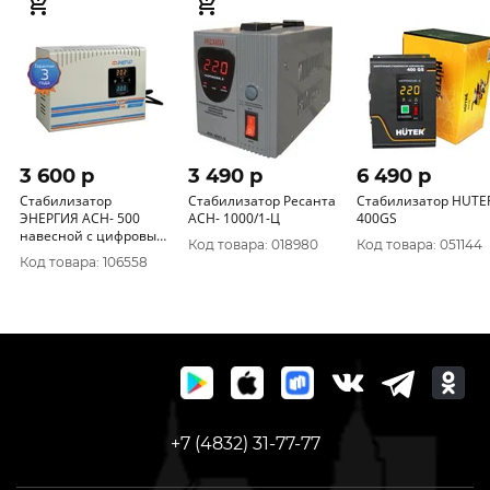
3 600 p
3 490 p
6 490 p
Cтабилизатор
Стабилизатор Ресанта
Стабилизатор HUTE
ЭНЕРГИЯ АСН- 500
АСН- 1000/1-Ц
400GS
навесной с цифровым
Код товара: 018980
Код товара: 051144
дисплеем
Код товара: 106558
+7 (4832) 31-77-77