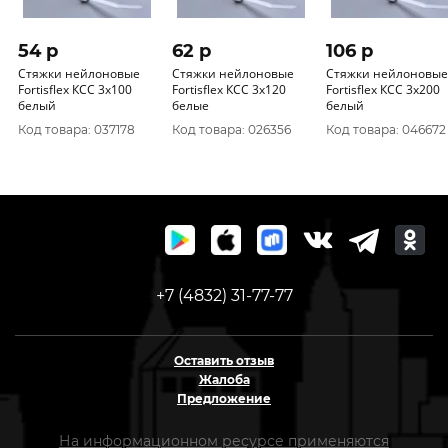
54 p
62 p
106 p
Стяжки нейлоновые
Стяжки нейлоновые
Стяжки нейлоновые
Fortisflex КСС 3х100
Fortisflex КСС 3х120
Fortisflex КСС 3х200
белый
белые
белый
Код товара: 037178
Код товара: 026356
Код товара: 046672
+7 (4832) 31-77-77
Оставить отзыв
Жалоба
Предложение
На информационном ресурсе применяются