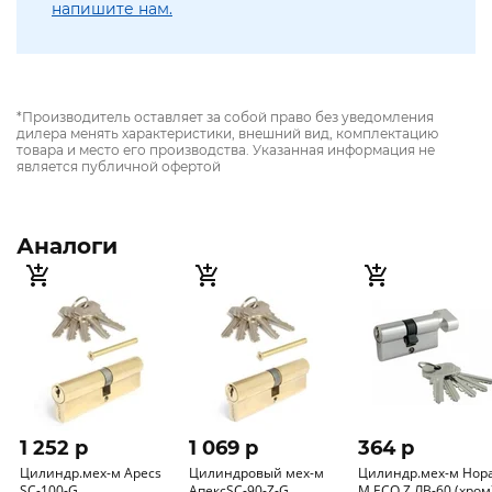
напишите нам.
*Производитель оставляет за собой право без уведомления
дилера менять характеристики, внешний вид, комплектацию
товара и место его производства. Указанная информация не
является публичной офертой
Аналоги
1 252 p
1 069 p
364 p
Цилиндр.мех-м Apecs
Цилиндровый мех-м
Цилиндр.мех-м Нор
SC-100-G
АпексSC-90-Z-G
М ЕСО Z ЛВ-60 (хром