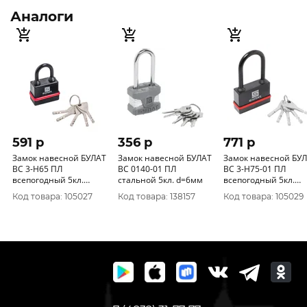
Аналоги
591 p
356 p
771 p
Замок навесной БУЛАТ
Замок навесной БУЛАТ
Замок навесной БУ
ВС 3-Н65 ПЛ
ВС 0140-01 ПЛ
ВС 3-Н75-01 ПЛ
всепогодный 5кл.
стальной 5кл. d=6мм
всепогодный 5кл.
d=9мм
d=10мм
Код товара: 105027
Код товара: 138157
Код товара: 105029